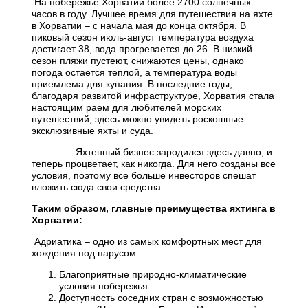
На побережье Хорватии более 2700 солнечных
часов в году. Лучшее время для путешествия на яхте
в Хорватии – с начала мая до конца октября. В
пиковый сезон июль-август температура воздуха
достигает 38, вода прогревается до 26. В низкий
сезон пляжи пустеют, снижаются цены, однако
погода остается теплой, а температура воды
приемлема для купания. В последние годы,
благодаря развитой инфраструктуре, Хорватия стала
настоящим раем для любителей морских
путешествий, здесь можно увидеть роскошные
эксклюзивные яхты и суда.
Яхтенный бизнес зародился здесь давно, и
теперь процветает, как никогда. Для него созданы все
условия, поэтому все больше инвесторов спешат
вложить сюда свои средства.
Таким образом, главные преимущества яхтинга в
Хорватии:
Адриатика – одно из самых комфортных мест для
хождения под парусом.
Благоприятные природно-климатические
условия побережья.
Доступность соседних стран с возможностью