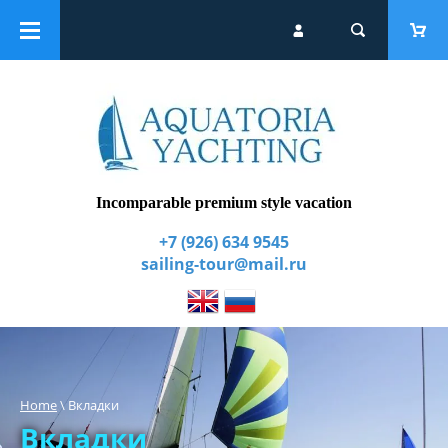
Catalogue
Group yacht tours
Extra services
Incomparable premium style vacation
+7 (926) 634 9545
sailing-tour@mail.ru
Home
 \ Вкладки
Вкладки