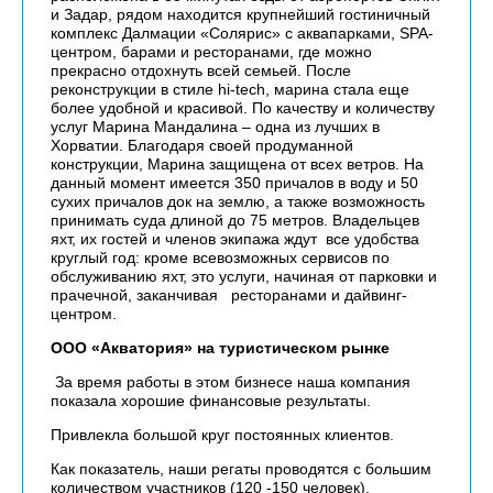
и Задар, рядом находится крупнейший гостиничный
комплекс Далмации «Солярис» с аквапарками, SPA-
центром, барами и ресторанами, где можно
прекрасно отдохнуть всей семьей. После
реконструкции в стиле hi-tech, марина стала еще
более удобной и красивой. По качеству и количеству
услуг Марина Мандалина – одна из лучших в
Хорватии. Благодаря своей продуманной
конструкции, Марина защищена от всех ветров. На
данный момент имеется 350 причалов в воду и 50
сухих причалов док на землю, а также возможность
принимать суда длиной до
75 метров
. Владельцев
яхт, их гостей и членов экипажа ждут все удобства
круглый год: кроме всевозможных сервисов по
обслуживанию яхт, это услуги, начиная от парковки и
прачечной, заканчивая ресторанами и дайвинг-
центром.
ООО «Акватория» на туристическом рынке
За время работы в этом бизнесе наша компания
показала хорошие финансовые результаты.
Привлекла большой круг постоянных клиентов.
Как показатель, наши регаты проводятся с большим
количеством участников (120 -150 человек).