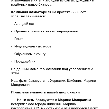
А вложения в яхты - это один из самых доходных и
надёжных видов бизнеса.
Компания «Акватория»
на протяжении 5 лет
успешно занимается:
- Арендой яхт
- Организациями яхтенных мероприятий
- Регат
- Индивидуальных туров
- Обучением яхтингу
- Продажей яхт
На данный момент в компании под управлением 3
яхты.
Наш флот базируется в Хорватии, Шибеник, Марина
Мандалина
Привлекательность нашей дислокации
Наши яхты базируются в
Марине Мандалина
исторического города Шибеник. Марина
расположена в 35 минутах езды от аэропортов Сплит