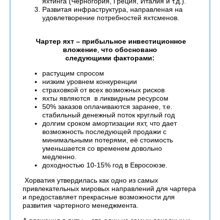
яхтинга (Черногория, Греция, Италия и т.д.).
Развитая инфраструктура, направленая на
удовлетворение потребностей яхтсменов.
Чартер яхт – прибыльное инвестиционное
вложение
,
что обосновано
следующими
факторами:
растущим спросом
низким уровнем конкуренции
страховкой от всех возможных рисков
яхты являются в ликвидным ресурсом
50% заказов оплачиваются заранее, т.е.
стабильный денежный поток круглый год
долгим сроком амортизации яхт, что дает
возможность последующей продажи с
минимальными потерями, её стоимость
уменьшается со временем довольно
медленно.
доходностью 10-15% год в Евросоюзе.
Хорватия утвердилась как одно из самых
привлекательных мировых направлений для чартера
и предоставляет прекрасные возможности для
развития чартерного менеджмента.